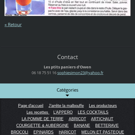
« Retour
Contact
Les ptits paniers d'Owen
06 18 75 51 16
sophiesi
mon23@ya
hoo.fr
Catégories
Page d'accueil
J'arrête la malbouffe
Les producteurs
Les recettes
L'APPERO
LES COCKTAILS
LA POMME DE TERRE
ABRICOT
ARTICHAUT
COURGETTE & AUBERGINE
BANANE
BETTERAVE
BROCOLI
EPINARDS
HARICOT
MELON ET PASTEQUE