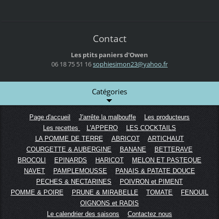
Contact
Les ptits paniers d'Owen
06 18 75 51 16
sophiesi
mon23@ya
hoo.fr
Catégories
Page d'accueil
J'arrête la malbouffe
Les producteurs
Les recettes
L'APPERO
LES COCKTAILS
LA POMME DE TERRE
ABRICOT
ARTICHAUT
COURGETTE & AUBERGINE
BANANE
BETTERAVE
BROCOLI
EPINARDS
HARICOT
MELON ET PASTEQUE
NAVET
PAMPLEMOUSSE
PANAIS & PATATE DOUCE
PECHES & NECTARINES
POIVRON et PIMENT
POMME & POIRE
PRUNE & MIRABELLE
TOMATE
FENOUIL
OIGNONS et RADIS
Le calendrier des saisons
Contactez nous