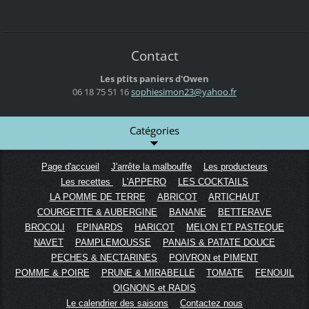
Contact
Les ptits paniers d'Owen
06 18 75 51 16
sophiesi
mon23@ya
hoo.fr
Catégories
Page d'accueil
J'arrête la malbouffe
Les producteurs
Les recettes
L'APPERO
LES COCKTAILS
LA POMME DE TERRE
ABRICOT
ARTICHAUT
COURGETTE & AUBERGINE
BANANE
BETTERAVE
BROCOLI
EPINARDS
HARICOT
MELON ET PASTEQUE
NAVET
PAMPLEMOUSSE
PANAIS & PATATE DOUCE
PECHES & NECTARINES
POIVRON et PIMENT
POMME & POIRE
PRUNE & MIRABELLE
TOMATE
FENOUIL
OIGNONS et RADIS
Le calendrier des saisons
Contactez nous