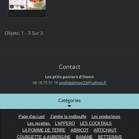
Objets: 1 - 3 Sur 3
Contact
Les ptits paniers d'Owen
06 18 75 51 16
sophiesi
mon23@ya
hoo.fr
Catégories
Page d'accueil
J'arrête la malbouffe
Les producteurs
Les recettes
L'APPERO
LES COCKTAILS
LA POMME DE TERRE
ABRICOT
ARTICHAUT
COURGETTE & AUBERGINE
BANANE
BETTERAVE