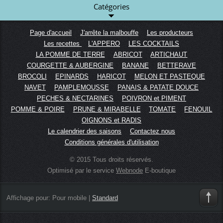
Catégories
Page d'accueil
J'arrête la malbouffe
Les producteurs
Les recettes
L'APPERO
LES COCKTAILS
LA POMME DE TERRE
ABRICOT
ARTICHAUT
COURGETTE & AUBERGINE
BANANE
BETTERAVE
BROCOLI
EPINARDS
HARICOT
MELON ET PASTEQUE
NAVET
PAMPLEMOUSSE
PANAIS & PATATE DOUCE
PECHES & NECTARINES
POIVRON et PIMENT
POMME & POIRE
PRUNE & MIRABELLE
TOMATE
FENOUIL
OIGNONS et RADIS
Le calendrier des saisons
Contactez nous
Conditions générales d'utilisation
© 2015 Tous droits réservés.
Optimisé par le service
Webnode
E-boutique
Affichage pour:
Pour mobile
|
Standard